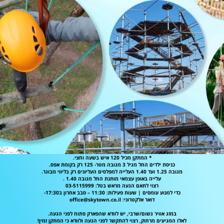
* המתקן מכיל 120 איש בשעה וחצי.
כניסת ילדים החל מגיל 3 מגובה מטר- 125 רק בקומת אפס.
מגובה 1.25 ועד 1.40 העלייה למפלסים העליונים רק בליווי מבוגר.
עלייה באופן עצמאי מותנת החל מגובה 1.40 .
רצוי לתאם הגעה מראש בטל: 03-5115999
כדי למנוע עומסים | שעות פעילות: 11:30 – סבב אחרון ב17:30-
דואר אלקטרוני:
office@skytown.co.il
במזג אוויר גשום/שרבי, יש לוודא שהפארק פתוח לפני הגעה.
לאלו המגיעים מרחוק, רצוי להתקשר לפני הגעה ולוודא כי המתקן זמין!