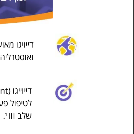
דייויגו מא
ואוסטרליה עם למע
שלב ¹III.