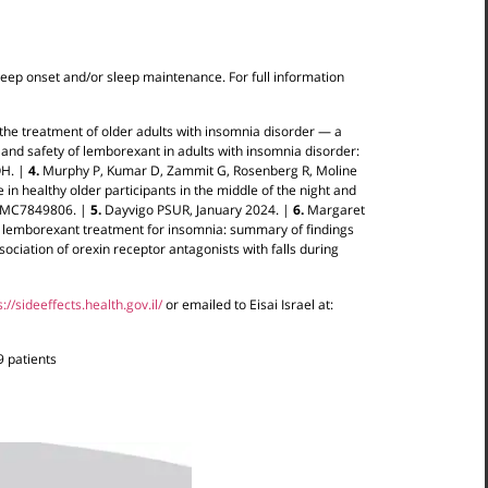
h sleep onset and/or sleep maintenance.
For full information
he treatment of older adults with insomnia disorder — a
 and safety of lemborexant in adults with insomnia disorder:
OH.
|
4.
Murphy P, Kumar D, Zammit G, Rosenberg R, Moline
in healthy older participants in the middle of the night and
PMC7849806.
|
5.
Dayvigo PSUR, January 2024.
|
6.
Margaret
f lemborexant treatment for insomnia: summary of findings
sociation of orexin receptor
antagonists with falls during
s://sideeffects.health.gov.il/
or emailed to Eisai Israel at:
9 patients