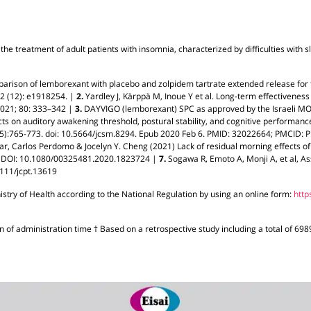
 the treatment of adult patients with insomnia, characterized by difficulties wit
rison of lemborexant with placebo and zolpidem tartrate extended release for t
2 (12): e1918254.
|
2.
Yardley J, Kärppä M, Inoue Y et al. Long-term effectiveness
2021;
80: 333–342
|
3.
DAYVIGO (lemborexant) SPC as approved by the Israeli M
s on auditory awakening threshold, postural stability, and cognitive performance 
5):765-773. doi: 10.5664/jcsm.8294. Epub 2020 Feb 6. PMID: 32022664;
PMCID: 
ar, Carlos Perdomo & Jocelyn Y. Cheng (2021) Lack of residual morning effects o
–81, DOI: 10.1080/00325481.2020.1823724
|
7.
Sogawa R, Emoto A, Monji A, et al, As
111/jcpt.13619
istry of He
alth according to the National Regulation by using an online form:
http
on of administration time
† Based on a retrospective study including a total of 698