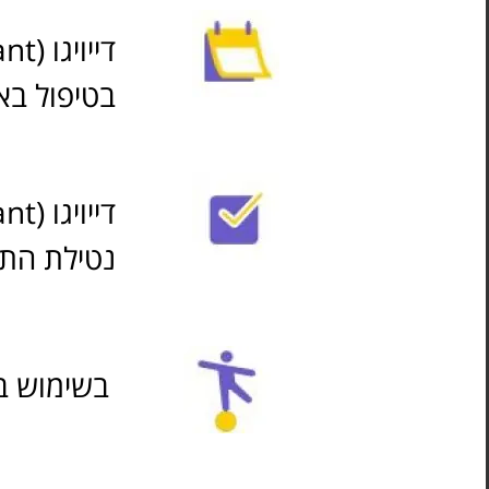
בטיפול באי
נטילת התר
יש פחות סיכון לנפילות, באופן משמעותי.†⁷