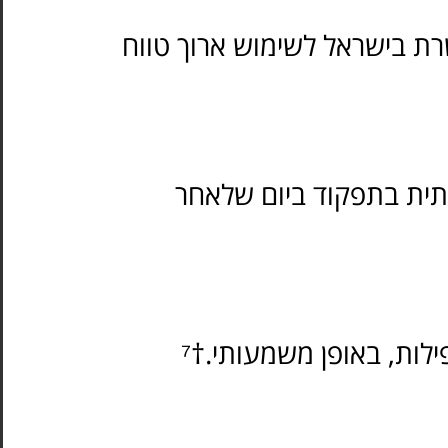
דייויגו (lemborexant) ימוש ארוך טווח
דייויגו (lemborexant) ום שלאחר