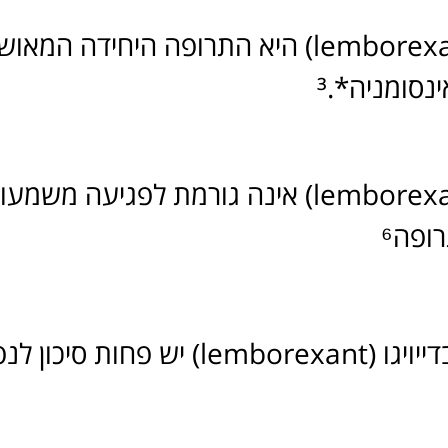
היא התרופה היחידה המאושרת בישראל לש
נסומניה*.³
אינה גורמת לפגיעה משמעותית בתפקוד בי
ופה⁶
בשימוש בדייויגו (lemborexant) 