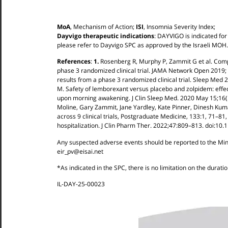
MoA
, Mechanism of Action;
ISI
, Insomnia Severity Index;
Dayvigo therapeutic indications
: DAYVIGO is indicated for
please refer to Dayvigo SPC as approved by the Israeli MOH.
References
:
1.
Rosenberg R, Murphy P, Zammit G et al. Compa
phase 3 randomized clinical trial. JAMA Network Open 2019;
results from a phase 3 randomized clinical trial. Sleep Med 
M. Safety of lemborexant versus placebo and zolpidem: effect
upon morning awakening. J Clin Sleep Med. 2020 May 15;16(
Moline, Gary Zammit, Jane Yardley, Kate Pinner, Dinesh Kum
across 9 clinical trials, Postgraduate Medicine, 133:1, 71
hospitalization. J Clin Pharm Ther.
2022;47:809–813. doi:10.1
Any suspected adverse events should be reported to the Min
eir_pv@eisai.net
*As indicated in the SPC, there is no limitation on the durati
IL-DAY-25-00023