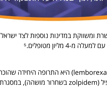
ושרת ומשווקת במדינות נוספות לצד ישראל 
לה מ-4 מליון מטופלים.⁵
היא התרופה היחידה שהוכחה כיעילה יותר 
בשחרור מושהה), במסגרת מחקר קליני א