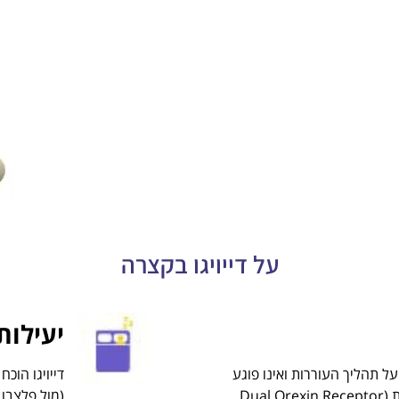
על דייויגו בקצרה
יעילות
על תהליך העוררות ואינו פוגע
דייויגו הוכ
בארכיטקטורת השינה הטבעית (Dual Orexin Receptor
מול פלצבו ו