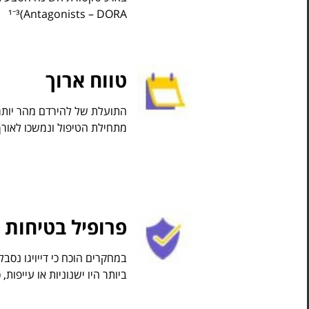
Antagonists – DORA)¹⁻³
טווח ארוך
התועלת של להירדם מהר יותר ו
מתחילת הטיפול ונמשכו לאורך 12 חודשי המחקר ³
פרופיל בטיחות
במחקרים הוכח כי דייויגו נסבל
ביותר היו ישנוניות או עייפות,