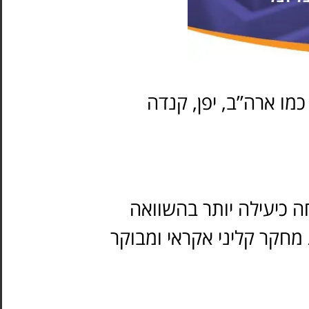
כמו ארה”ב, יפן, קנדה
דייוייגו (lemborexant) בהשוואה
לטיפול פעיל (zolpidem קראי ומבוקר