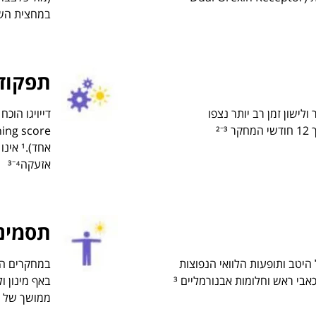
במחצית השנ
תפקוד 
לישון זמן רב יותר נצפו
²⁻
אחד).¹
אזעקה³⁻⁴
תסמיני
 היטב ותופעות הלוואי הנפוצות
במחקרים הוכ
 כאבי ראש וחלומות אבנורמליים ³
באף מינון ו
ממושך של 12 חודשים²⁻³