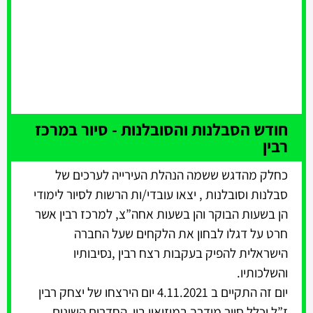
חודש הסבלנות והסובלנות - סיור במרכז
רבין
כחלק מהדגש ששמה הנהלת העירייה לערכים של
סבלנות וסובלנות , יצאו עובדי/ות הרשות לסיור לימודי
הן בשעות הבוקר והן בשעות אחה”צ, למרכז רבין אשר
חרט על דגלו לבחון את הלקחים שעל החברה
הישראלית להפיק בעקבות רצח רבין ,נסיבותיו
והשלכותיו.
יום זה התקיים ב 4.11.2021 יום הירצחו של יצחק רבין
ז”ל וכלל סיור מודרך במוזיאון בין החדרים השונים,